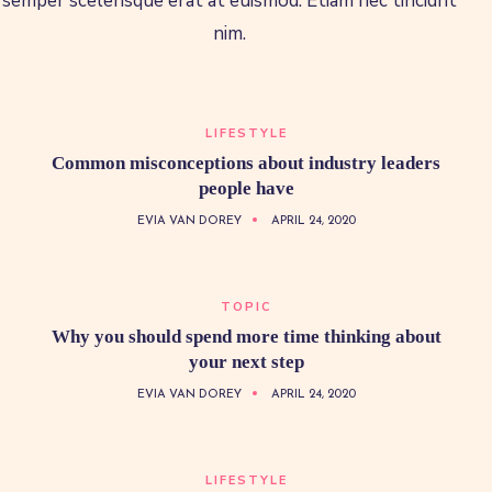
semper scelerisque erat at euismod. Etiam nec tincidnt
nim.
LIFESTYLE
Common misconceptions about industry leaders
people have
EVIA VAN DOREY
APRIL 24, 2020
TOPIC
Why you should spend more time thinking about
your next step
EVIA VAN DOREY
APRIL 24, 2020
LIFESTYLE